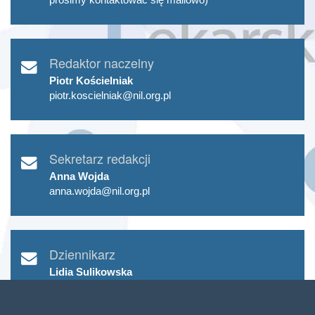
Redaktor naczelny
Piotr Kościelniak
piotr.koscielniak@nil.org.pl
Sekretarz redakcji
Anna Wojda
anna.wojda@nil.org.pl
Dziennikarz
Lidia Sulikowska
Tel. 698 633 755
lidia.sulikowska@nil.org.pl